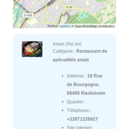
Leaflet
| © OpenStreetMap contributors
Asian (Asi’an)
Catégorie :
Restaurant de
spécialités asiati
Adresse :
18 Rue
de Bourgogne,
68400 Riedisheim
Quartier :
Téléphone :
+33971226927
Site internet :