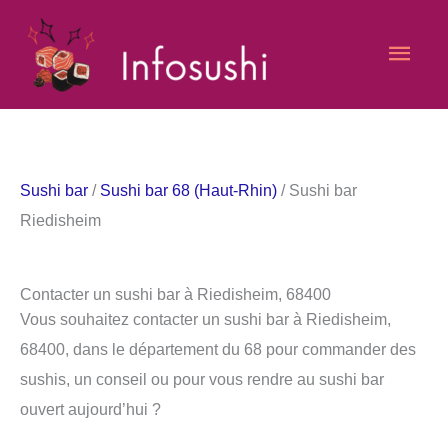
Aller
Men
au
contenu
princ
Sushi bar
/
Sushi bar 68 (Haut-Rhin)
/ Sushi bar
Riedisheim
Contacter un sushi bar à Riedisheim, 68400
Vous souhaitez contacter un sushi bar à Riedisheim,
68400, dans le département du 68 pour commander des
sushis, un conseil ou pour vous rendre au sushi bar
ouvert aujourd’hui ?