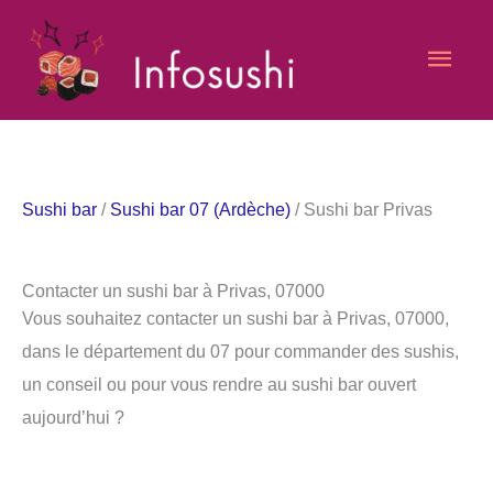
Aller
Men
au
contenu
princ
Sushi bar
/
Sushi bar 07 (Ardèche)
/ Sushi bar Privas
Contacter un sushi bar à Privas, 07000
Vous souhaitez contacter un sushi bar à Privas, 07000,
dans le département du 07 pour commander des sushis,
un conseil ou pour vous rendre au sushi bar ouvert
aujourd’hui ?