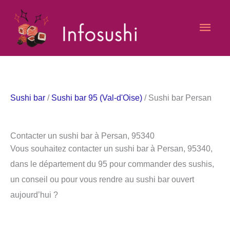
Aller
Men
au
contenu
princ
Sushi bar
/
Sushi bar 95 (Val-d'Oise)
/ Sushi bar Persan
Contacter un sushi bar à Persan, 95340
Vous souhaitez contacter un sushi bar à Persan, 95340,
dans le département du 95 pour commander des sushis,
un conseil ou pour vous rendre au sushi bar ouvert
aujourd’hui ?