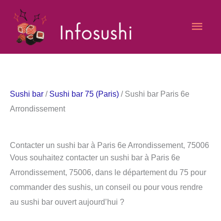
Aller
Men
au
contenu
princ
Sushi bar
/
Sushi bar 75 (Paris)
/ Sushi bar Paris 6e
Arrondissement
Contacter un sushi bar à Paris 6e Arrondissement, 75006
Vous souhaitez contacter un sushi bar à Paris 6e
Arrondissement, 75006, dans le département du 75 pour
commander des sushis, un conseil ou pour vous rendre
au sushi bar ouvert aujourd’hui ?