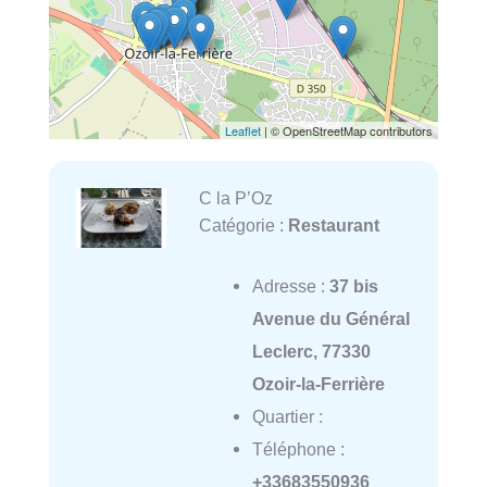
Leaflet
| © OpenStreetMap contributors
C la P’Oz
Catégorie :
Restaurant
Adresse :
37 bis
Avenue du Général
Leclerc, 77330
Ozoir-la-Ferrière
Quartier :
Téléphone :
+33683550936