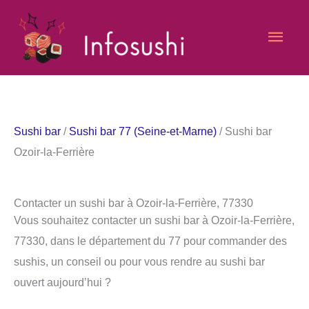
Aller
Men
au
contenu
princ
Sushi bar
/
Sushi bar 77 (Seine-et-Marne)
/ Sushi bar
Ozoir-la-Ferrière
Contacter un sushi bar à Ozoir-la-Ferrière, 77330
Vous souhaitez contacter un sushi bar à Ozoir-la-Ferrière,
77330, dans le département du 77 pour commander des
sushis, un conseil ou pour vous rendre au sushi bar
ouvert aujourd’hui ?