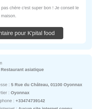
e pas chère c'est super bon ! Je conseil le
t maison.
aire pour K'pital food
am
:
Restaurant asiatique
esse :
5 Rue du Château, 01100 Oyonnax
tier :
Oyonnax
éphone :
+33474739142
 internet :
Aucun site internet connu