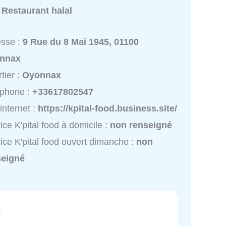
:
Restaurant halal
esse :
9 Rue du 8 Mai 1945, 01100
nnax
tier :
Oyonnax
éphone :
+33617802547
 internet :
https://kpital-food.business.site/
ice K'pital food à domicile :
non renseigné
ice K'pital food ouvert dimanche :
non
seigné
: