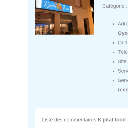
Catégorie 
Adr
Oyo
Quar
Tél
Site
Serv
Serv
ren
Liste des commentaires
K'pital food