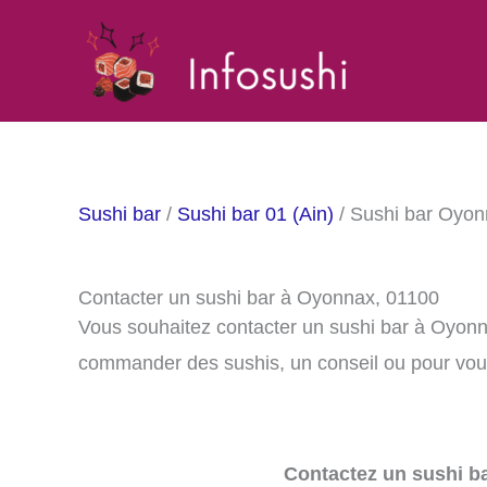
Aller
au
contenu
Sushi bar
/
Sushi bar 01 (Ain)
/ Sushi bar Oyo
Contacter un sushi bar à Oyonnax, 01100
Vous souhaitez contacter un sushi bar à Oyon
commander des sushis, un conseil ou pour vous
Contactez un sushi ba