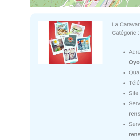
La Carava
Catégorie 
Adr
Oyo
Quar
Tél
Site
Serv
ren
Serv
ren