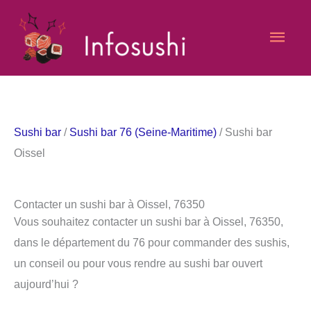
Aller
Men
au
contenu
princ
Sushi bar
/
Sushi bar 76 (Seine-Maritime)
/ Sushi bar
Oissel
Contacter un sushi bar à Oissel, 76350
Vous souhaitez contacter un sushi bar à Oissel, 76350,
dans le département du 76 pour commander des sushis,
un conseil ou pour vous rendre au sushi bar ouvert
aujourd’hui ?