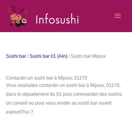
Aller
Men
au
contenu
princ
Sushi bar
/
Sushi bar 01 (Ain)
/ Sushi bar Mijoux
Contacter un sushi bar à Mijoux, 01170
Vous souhaitez contacter un sushi bar à Mijoux, 01170,
dans le département du 01 pour commander des sushis,
un conseil ou pour vous rendre au sushi bar ouvert
aujourd’hui ?