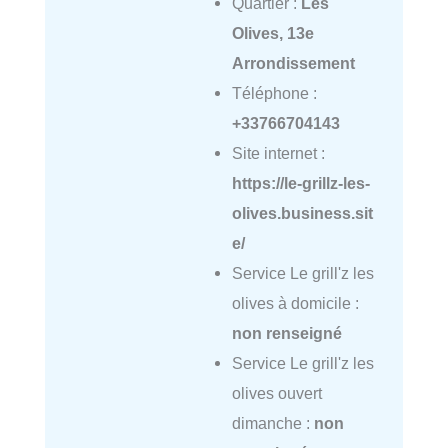
Quartier :
Les
Olives, 13e
Arrondissement
Téléphone :
+33766704143
Site internet :
https://le-grillz-les-
olives.business.sit
e/
Service Le grill'z les
olives à domicile :
non renseigné
Service Le grill'z les
olives ouvert
dimanche :
non