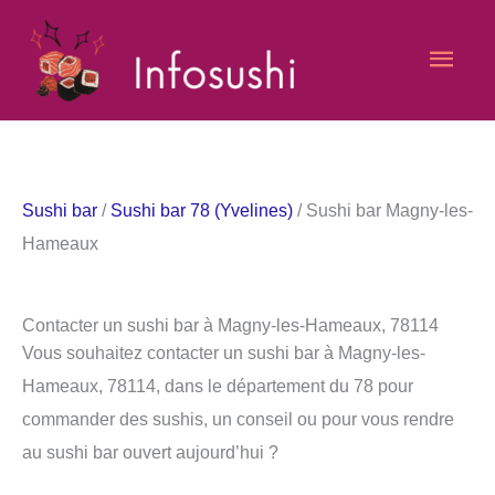
Aller
Men
au
contenu
princ
Sushi bar
/
Sushi bar 78 (Yvelines)
/ Sushi bar Magny-les-
Hameaux
Contacter un sushi bar à Magny-les-Hameaux, 78114
Vous souhaitez contacter un sushi bar à Magny-les-
Hameaux, 78114, dans le département du 78 pour
commander des sushis, un conseil ou pour vous rendre
au sushi bar ouvert aujourd’hui ?