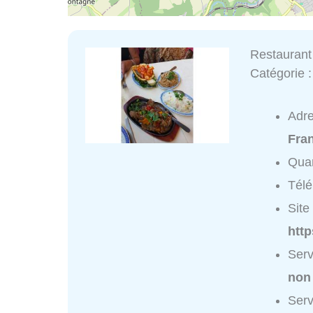
Restaurant
Catégorie 
Adr
Fra
Quar
Tél
Site 
htt
Serv
non
Serv