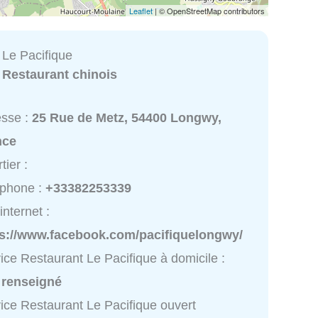
Leaflet
| © OpenStreetMap contributors
 Le Pacifique
:
Restaurant chinois
esse :
25 Rue de Metz, 54400 Longwy,
nce
tier :
éphone :
+33382253339
internet :
ps://www.facebook.com/pacifiquelongwy/
ice Restaurant Le Pacifique à domicile :
 renseigné
ice Restaurant Le Pacifique ouvert