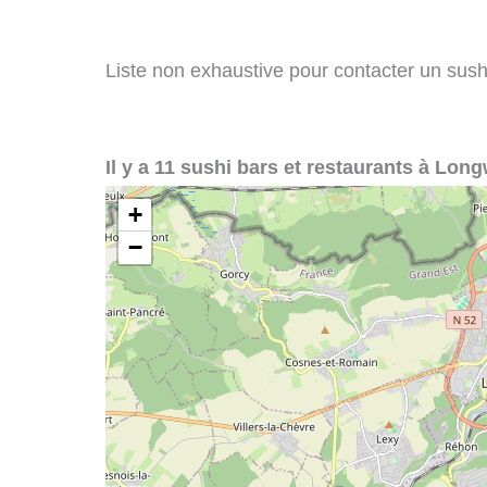
Liste non exhaustive pour contacter un sushi
Il y a 11 sushi bars et restaurants à Long
+
−