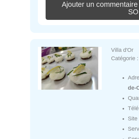
Ajouter un commentair
SO
Villa d'Or
Catégorie 
Adr
de-
Quar
Tél
Site
Serv