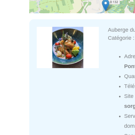
Auberge 
Catégorie 
Adr
Pon
Quar
Tél
Site
sorg
Ser
domi