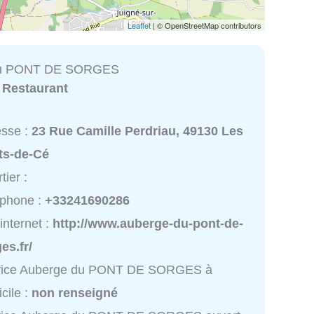
Leaflet
| © OpenStreetMap contributors
du PONT DE SORGES
:
Restaurant
esse :
23 Rue Camille Perdriau, 49130 Les
ts-de-Cé
tier :
éphone :
+33241690286
 internet :
http://www.auberge-du-pont-de-
es.fr/
vice Auberge du PONT DE SORGES à
cile :
non renseigné