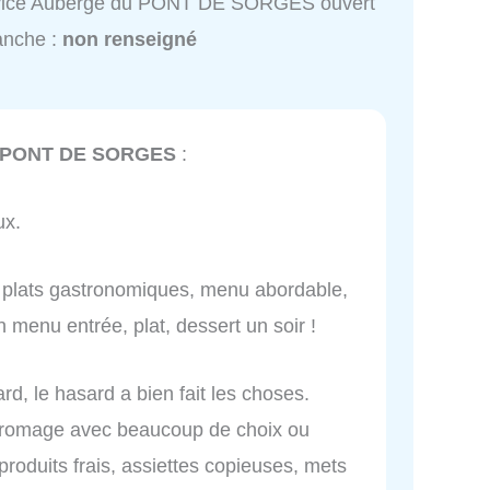
vice Auberge du PONT DE SORGES ouvert
anche :
non renseigné
u PONT DE SORGES
:
ux.
é, plats gastronomiques, menu abordable,
 menu entrée, plat, dessert un soir !
, le hasard a bien fait les choses.
 fromage avec beaucoup de choix ou
roduits frais, assiettes copieuses, mets