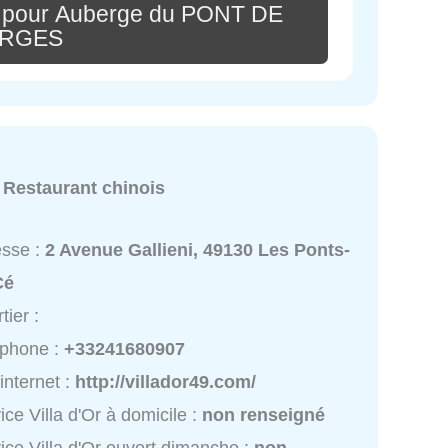
e pour Auberge du PONT DE
RGES
:
Restaurant chinois
esse :
2 Avenue Gallieni, 49130 Les Ponts-
Cé
tier :
éphone :
+33241680907
 internet :
http://villador49.com/
ice Villa d'Or à domicile :
non renseigné