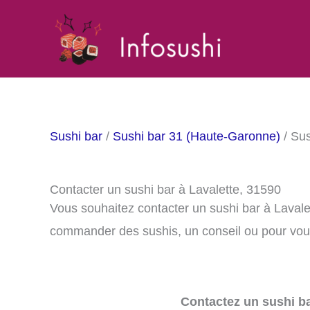
Aller
au
contenu
Sushi bar
/
Sushi bar 31 (Haute-Garonne)
/ Sus
Contacter un sushi bar à Lavalette, 31590
Vous souhaitez contacter un sushi bar à Laval
commander des sushis, un conseil ou pour vous
Contactez un sushi ba