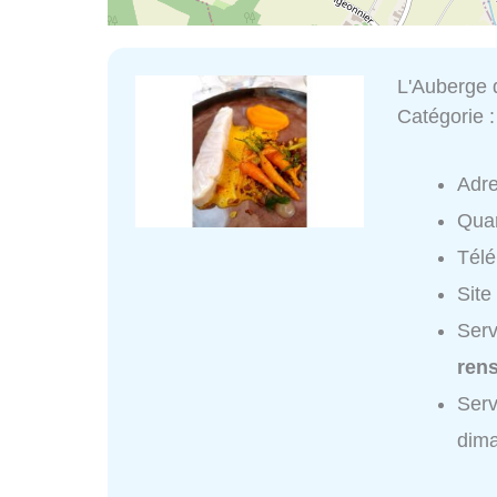
L'Auberge 
Catégorie 
Adr
Quar
Tél
Site
Serv
ren
Serv
dim