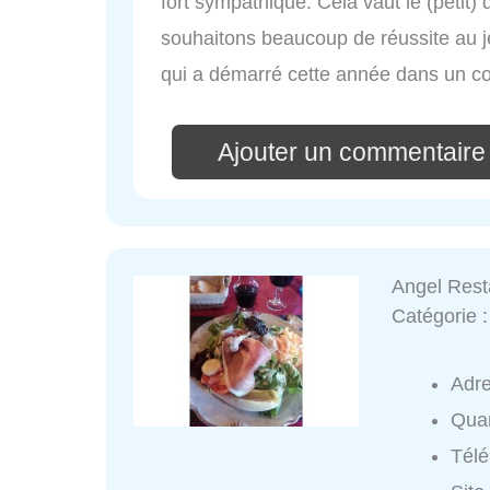
fort sympathique. Cela vaut le (petit)
souhaitons beaucoup de réussite au je
qui a démarré cette année dans un con
Ajouter un commentaire
Angel Rest
Catégorie 
Adr
Quar
Tél