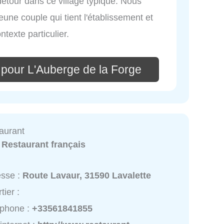
 détour dans ce village typique. Nous
une couple qui tient l'établissement et
texte particulier.
 pour L'Auberge de la Forge
aurant
:
Restaurant français
esse :
Route Lavaur, 31590 Lavalette
tier :
éphone :
+33561841855