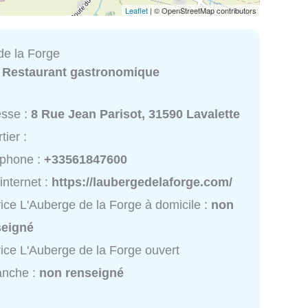
Leaflet
| © OpenStreetMap contributors
de la Forge
:
Restaurant gastronomique
esse :
8 Rue Jean Parisot, 31590 Lavalette
tier :
éphone :
+33561847600
 internet :
https://laubergedelaforge.com/
ice L'Auberge de la Forge à domicile :
non
seigné
ice L'Auberge de la Forge ouvert
anche :
non renseigné