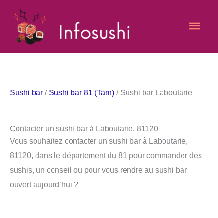
Aller
Men
au
contenu
princ
Sushi bar
/
Sushi bar 81 (Tarn)
/ Sushi bar Laboutarie
Contacter un sushi bar à Laboutarie, 81120
Vous souhaitez contacter un sushi bar à Laboutarie,
81120, dans le département du 81 pour commander des
sushis, un conseil ou pour vous rendre au sushi bar
ouvert aujourd’hui ?