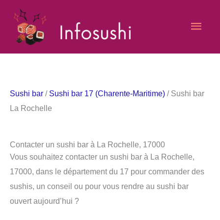
Aller
Men
au
contenu
princ
Sushi bar
/
Sushi bar 17 (Charente-Maritime)
/ Sushi bar
La Rochelle
Contacter un sushi bar à La Rochelle, 17000
Vous souhaitez contacter un sushi bar à La Rochelle,
17000, dans le département du 17 pour commander des
sushis, un conseil ou pour vous rendre au sushi bar
ouvert aujourd’hui ?