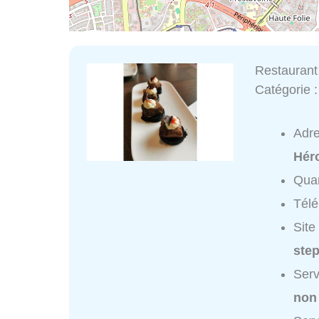
Restaurant
Catégorie 
Adr
Héro
Quar
Tél
Site
ste
Serv
non