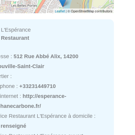
Leaflet
| © OpenStreetMap contributors
 L'Espérance
:
Restaurant
esse :
512 Rue Abbé Alix, 14200
uville-Saint-Clair
tier :
éphone :
+33231449710
 internet :
http://esperance-
phanecarbone.fr/
ice Restaurant L'Espérance à domicile :
 renseigné