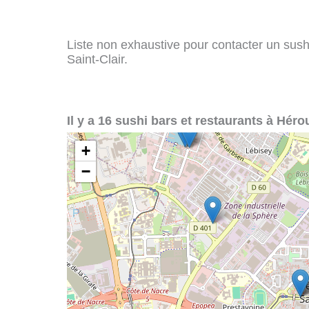
Liste non exhaustive pour contacter un sushi 
Saint-Clair.
Il y a 16 sushi bars et restaurants à Hérou
+
−