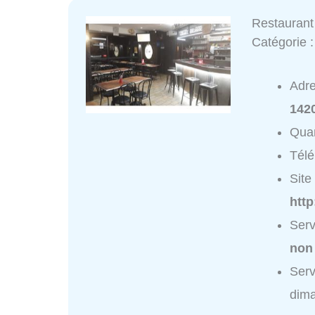
Restaurant
Catégorie 
Adr
1420
Quar
Tél
Site 
http
Serv
non
Serv
dim