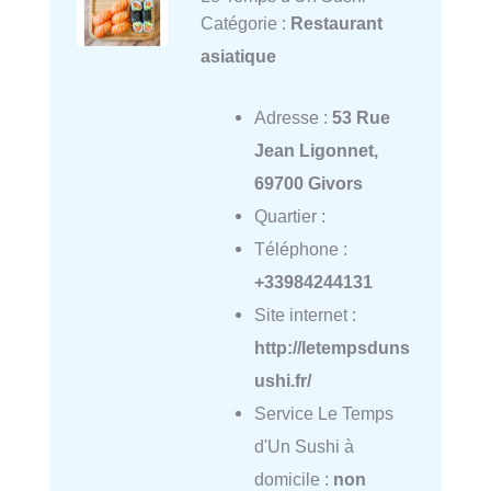
Catégorie :
Restaurant
asiatique
Adresse :
53 Rue
Jean Ligonnet,
69700 Givors
Quartier :
Téléphone :
+33984244131
Site internet :
http://letempsduns
ushi.fr/
Service Le Temps
d'Un Sushi à
domicile :
non