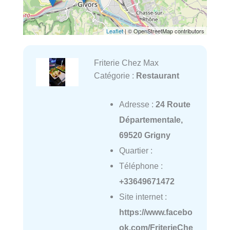
Leaflet
| © OpenStreetMap contributors
Friterie Chez Max
Catégorie :
Restaurant
Adresse :
24 Route
Départementale,
69520 Grigny
Quartier :
Téléphone :
+33649671472
Site internet :
https://www.facebo
ok.com/FriterieChe