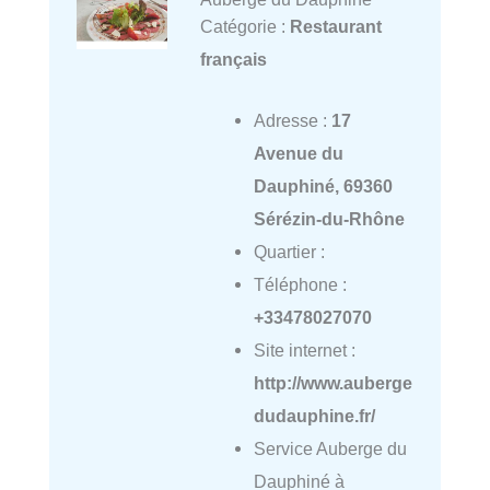
Catégorie :
Restaurant
français
Adresse :
17
Avenue du
Dauphiné, 69360
Sérézin-du-Rhône
Quartier :
Téléphone :
+33478027070
Site internet :
http://www.auberge
dudauphine.fr/
Service Auberge du
Dauphiné à