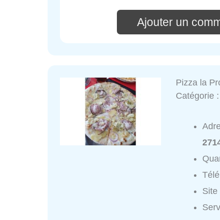
Ajouter un comm
Pizza la P
Catégorie 
Adr
271
Quar
Tél
Site
Serv