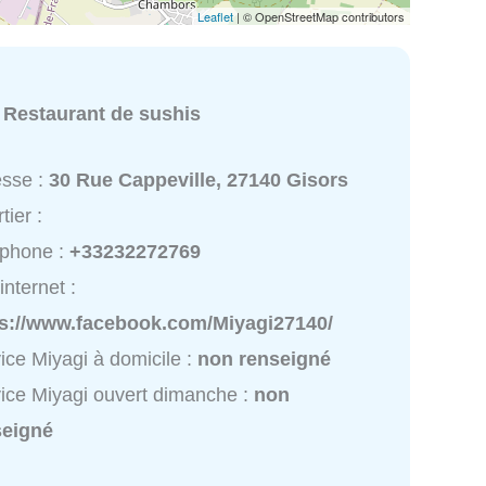
Leaflet
| © OpenStreetMap contributors
:
Restaurant de sushis
esse :
30 Rue Cappeville, 27140 Gisors
tier :
éphone :
+33232272769
internet :
ps://www.facebook.com/Miyagi27140/
ice Miyagi à domicile :
non renseigné
ice Miyagi ouvert dimanche :
non
seigné