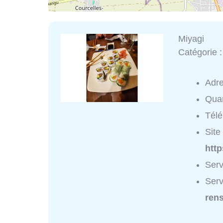
Miyagi
Catégorie 
Adr
Quar
Tél
Site 
htt
Serv
Serv
ren