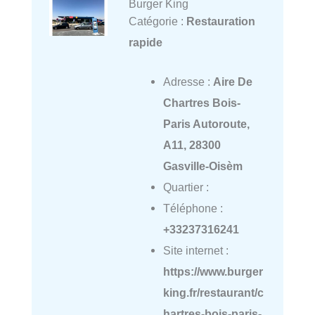
Burger King
Catégorie :
Restauration
rapide
Adresse :
Aire De
Chartres Bois-
Paris Autoroute,
A11, 28300
Gasville-Oisèm
Quartier :
Téléphone :
+33237316241
Site internet :
https://www.burger
king.fr/restaurant/c
hartres-bois-paris-