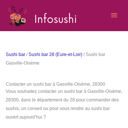
Aller
Men
au
contenu
princ
Sushi bar
/
Sushi bar 28 (Eure-et-Loir)
/ Sushi bar
Gasville-Oisème
Contacter un sushi bar à Gasville-Oisème, 28300
Vous souhaitez contacter un sushi bar à Gasville-Oisème,
28300, dans le département du 28 pour commander des
sushis, un conseil ou pour vous rendre au sushi bar
ouvert aujourd’hui ?