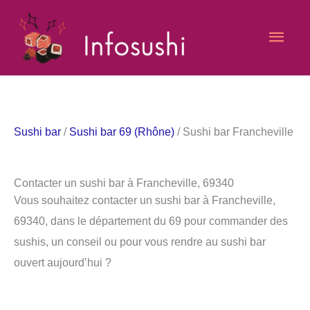
Aller
Men
au
contenu
princ
Sushi bar
/
Sushi bar 69 (Rhône)
/ Sushi bar Francheville
Contacter un sushi bar à Francheville, 69340
Vous souhaitez contacter un sushi bar à Francheville,
69340, dans le département du 69 pour commander des
sushis, un conseil ou pour vous rendre au sushi bar
ouvert aujourd’hui ?