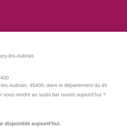
ury-les-Aubrais
5400
y-les-Aubrais, 45400, dans le département du 45
 vous rendre au sushi bar ouvert aujourd’hui ?
r disponible aujourd’hui.