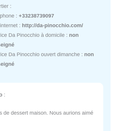
tier :
éphone :
+33238739097
 internet :
http://da-pinocchio.com/
ice Da Pinocchio à domicile :
non
seigné
ice Da Pinocchio ouvert dimanche :
non
seigné
o
:
us de dessert maison. Nous aurions aimé