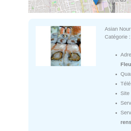
Asian Nour
Catégorie 
Adr
Fleu
Quar
Tél
Site
Serv
Serv
ren