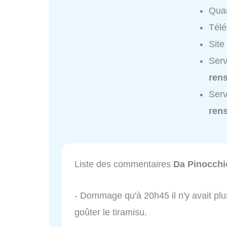
Quar
Tél
Site
Serv
ren
Serv
ren
Liste des commentaires
Da Pinocchi
- Dommage qu'à 20h45 il n'y avait pl
goûter le tiramisu.