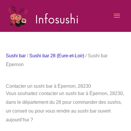
Aller
Men
au
contenu
princ
Sushi bar
/
Sushi bar 28 (Eure-et-Loir)
/ Sushi bar
Épernon
Contacter un sushi bar à Épernon, 28230
Vous souhaitez contacter un sushi bar à Épernon, 28230,
dans le département du 28 pour commander des sushis,
un conseil ou pour vous rendre au sushi bar ouvert
aujourd’hui ?