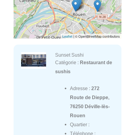
Leaflet
| © OpenStreetMap contributors
Sunset Sushi
Catégorie :
Restaurant de
sushis
Adresse :
272
Route de Dieppe,
76250 Déville-lès-
Rouen
Quartier :
Téléphone :