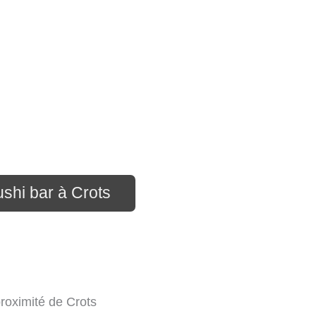
ushi bar à Crots
proximité de Crots