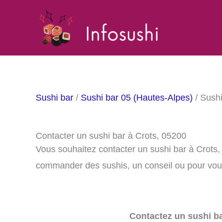
Aller
au
contenu
Sushi bar
/
Sushi bar 05 (Hautes-Alpes)
/ Sushi
Contacter un sushi bar à Crots, 05200
Vous souhaitez contacter un sushi bar à Crots
commander des sushis, un conseil ou pour vous
Contactez un sushi ba