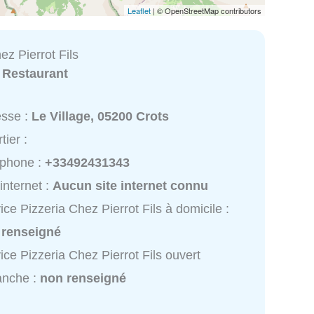
Leaflet
| © OpenStreetMap contributors
ez Pierrot Fils
:
Restaurant
esse :
Le Village, 05200 Crots
tier :
éphone :
+33492431343
 internet :
Aucun site internet connu
ice Pizzeria Chez Pierrot Fils à domicile :
 renseigné
ice Pizzeria Chez Pierrot Fils ouvert
anche :
non renseigné