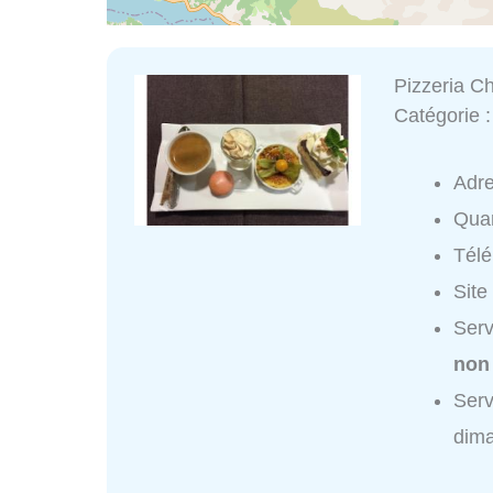
Pizzeria Ch
Catégorie 
Adr
Quar
Tél
Site
Serv
non
Serv
dim