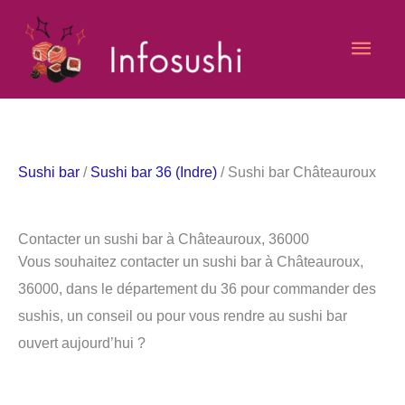
Aller
Men
au
contenu
princ
Sushi bar
/
Sushi bar 36 (Indre)
/ Sushi bar Châteauroux
Contacter un sushi bar à Châteauroux, 36000
Vous souhaitez contacter un sushi bar à Châteauroux,
36000, dans le département du 36 pour commander des
sushis, un conseil ou pour vous rendre au sushi bar
ouvert aujourd’hui ?