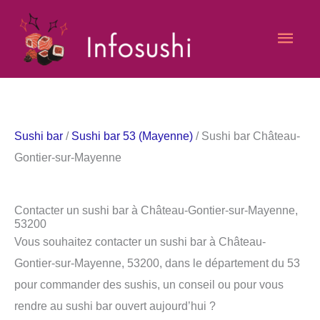
Aller
Men
au
contenu
princ
Sushi bar
/
Sushi bar 53 (Mayenne)
/ Sushi bar Château-
Gontier-sur-Mayenne
Contacter un sushi bar à Château-Gontier-sur-Mayenne,
53200
Vous souhaitez contacter un sushi bar à Château-
Gontier-sur-Mayenne, 53200, dans le département du 53
pour commander des sushis, un conseil ou pour vous
rendre au sushi bar ouvert aujourd’hui ?