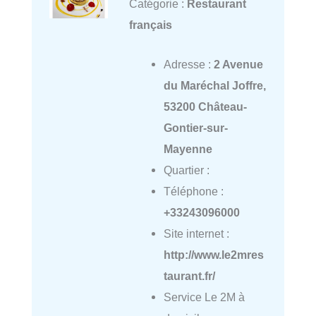
Catégorie :
Restaurant
français
Adresse :
2 Avenue
du Maréchal Joffre,
53200 Château-
Gontier-sur-
Mayenne
Quartier :
Téléphone :
+33243096000
Site internet :
http://www.le2mres
taurant.fr/
Service Le 2M à