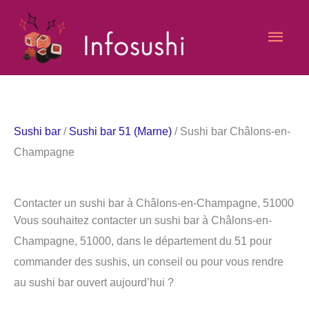
Aller
Men
au
contenu
princ
Sushi bar
/
Sushi bar 51 (Marne)
/ Sushi bar Châlons-en-
Champagne
Contacter un sushi bar à Châlons-en-Champagne, 51000
Vous souhaitez contacter un sushi bar à Châlons-en-
Champagne, 51000, dans le département du 51 pour
commander des sushis, un conseil ou pour vous rendre
au sushi bar ouvert aujourd’hui ?