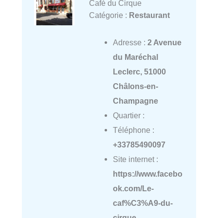
Café du Cirque
Catégorie :
Restaurant
Adresse :
2 Avenue
du Maréchal
Leclerc, 51000
Châlons-en-
Champagne
Quartier :
Téléphone :
+33785490097
Site internet :
https://www.facebo
ok.com/Le-
caf%C3%A9-du-
cirque-