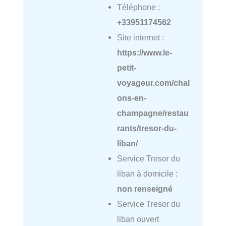
Téléphone :
+33951174562
Site internet :
https://www.le-
petit-
voyageur.com/chal
ons-en-
champagne/restau
rants/tresor-du-
liban/
Service Tresor du
liban à domicile :
non renseigné
Service Tresor du
liban ouvert