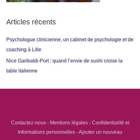
Articles récents
Psychologue clinicienne, un cabinet de psychologie et de
coaching à Lille
Nice Garibaldi-Port : quand l’envie de sushi croise la
table italienne
Contactez-nous
-
Mentions légales
-
Confidentialité et
Informations personnelles
-
Ajouter un nouveau