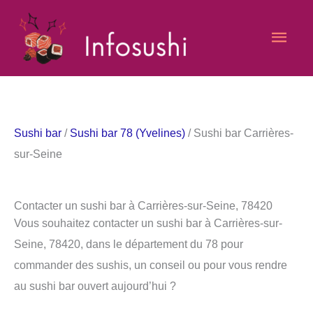
Aller
Men
au
contenu
princ
Sushi bar
/
Sushi bar 78 (Yvelines)
/ Sushi bar Carrières-
sur-Seine
Contacter un sushi bar à Carrières-sur-Seine, 78420
Vous souhaitez contacter un sushi bar à Carrières-sur-
Seine, 78420, dans le département du 78 pour
commander des sushis, un conseil ou pour vous rendre
au sushi bar ouvert aujourd’hui ?