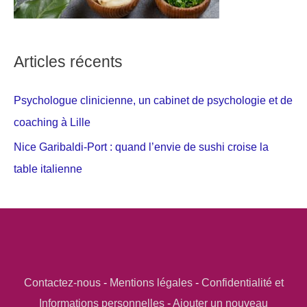
Articles récents
Psychologue clinicienne, un cabinet de psychologie et de
coaching à Lille
Nice Garibaldi-Port : quand l’envie de sushi croise la
table italienne
Contactez-nous
-
Mentions légales
-
Confidentialité et
Informations personnelles
-
Ajouter un nouveau