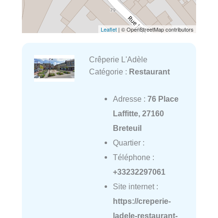
Leaflet
| © OpenStreetMap contributors
Crêperie L'Adèle
Catégorie :
Restaurant
Adresse :
76 Place
Laffitte, 27160
Breteuil
Quartier :
Téléphone :
+33232297061
Site internet :
https://creperie-
ladele-restaurant-