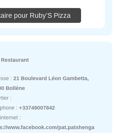
aire pour Ruby’S Pizza
:
Restaurant
esse :
21 Boulevard Léon Gambetta,
00 Bollène
tier :
éphone :
+33749007842
internet :
ps://www.facebook.com/pat.patshenga