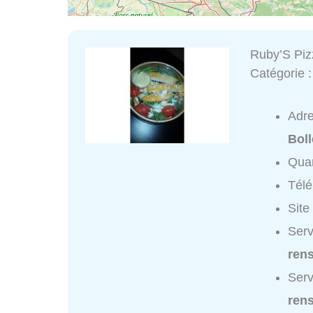
Ruby’S Piz
Catégorie 
Adr
Bol
Quar
Tél
Site
Serv
ren
Serv
ren