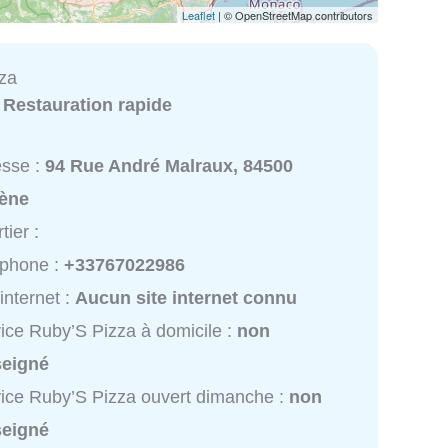
Leaflet
| © OpenStreetMap contributors
za
:
Restauration rapide
esse :
94 Rue André Malraux, 84500
lène
tier :
éphone :
+33767022986
 internet :
Aucun site internet connu
ice Ruby’S Pizza à domicile :
non
seigné
ice Ruby’S Pizza ouvert dimanche :
non
seigné