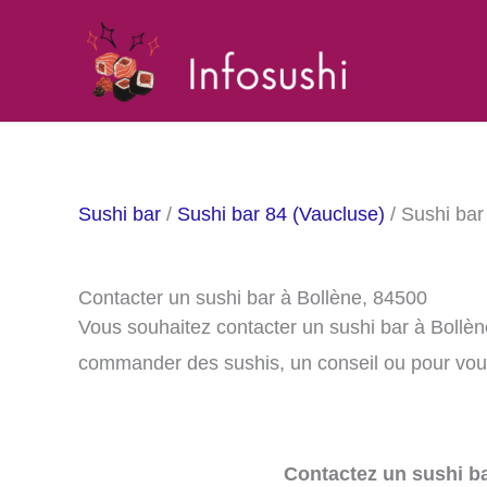
Aller
au
contenu
Sushi bar
/
Sushi bar 84 (Vaucluse)
/ Sushi bar
Contacter un sushi bar à Bollène, 84500
Vous souhaitez contacter un sushi bar à Bollè
commander des sushis, un conseil ou pour vous
Contactez un sushi ba