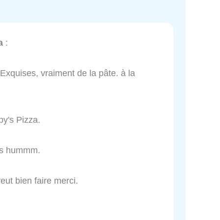
a
:
 Exquises, vraiment de la pâte. à la
by's Pizza.
ers hummm.
eut bien faire merci.