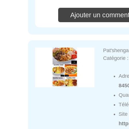
Ajouter un comment
Pat'shenga
Catégorie 
Adr
845
Quar
Tél
Site 
htt