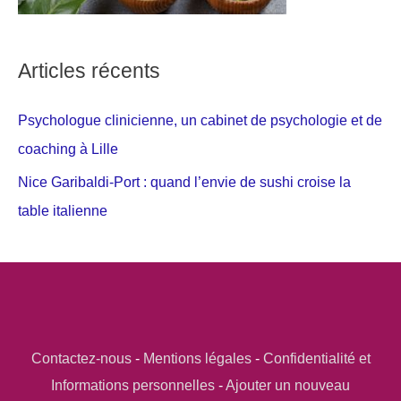
Articles récents
Psychologue clinicienne, un cabinet de psychologie et de
coaching à Lille
Nice Garibaldi-Port : quand l’envie de sushi croise la
table italienne
Contactez-nous
-
Mentions légales
-
Confidentialité et
Informations personnelles
-
Ajouter un nouveau