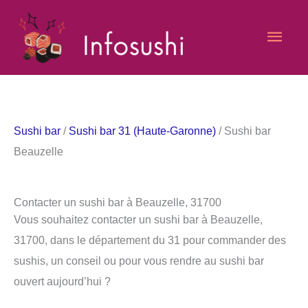
Aller
Men
au
contenu
princ
Sushi bar
/
Sushi bar 31 (Haute-Garonne)
/ Sushi bar
Beauzelle
Contacter un sushi bar à Beauzelle, 31700
Vous souhaitez contacter un sushi bar à Beauzelle,
31700, dans le département du 31 pour commander des
sushis, un conseil ou pour vous rendre au sushi bar
ouvert aujourd’hui ?