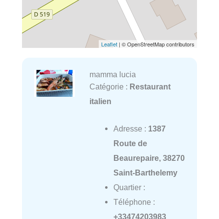
Leaflet
| © OpenStreetMap contributors
mamma lucia
Catégorie :
Restaurant
italien
Adresse :
1387
Route de
Beaurepaire, 38270
Saint-Barthelemy
Quartier :
Téléphone :
+33474203983