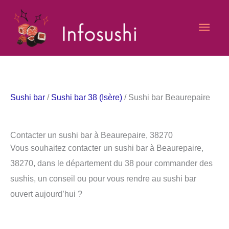
Aller
Men
au
contenu
princ
Sushi bar
/
Sushi bar 38 (Isère)
/ Sushi bar Beaurepaire
Contacter un sushi bar à Beaurepaire, 38270
Vous souhaitez contacter un sushi bar à Beaurepaire,
38270, dans le département du 38 pour commander des
sushis, un conseil ou pour vous rendre au sushi bar
ouvert aujourd’hui ?