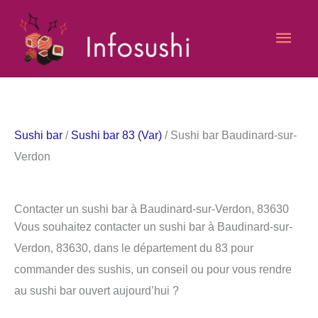
Aller
Men
au
contenu
princ
Sushi bar
/
Sushi bar 83 (Var)
/ Sushi bar Baudinard-sur-
Verdon
Contacter un sushi bar à Baudinard-sur-Verdon, 83630
Vous souhaitez contacter un sushi bar à Baudinard-sur-
Verdon, 83630, dans le département du 83 pour
commander des sushis, un conseil ou pour vous rendre
au sushi bar ouvert aujourd’hui ?