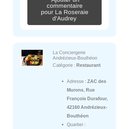
commentaire
pour La Roseraie
d'Audrey
La Conciergerie
Andrézieux-Bouthéon
Catégorie :
Restaurant
Adresse :
ZAC des
Murons, Rue
François Durafour,
42160 Andrézieux-
Bouthéon
Quartier :