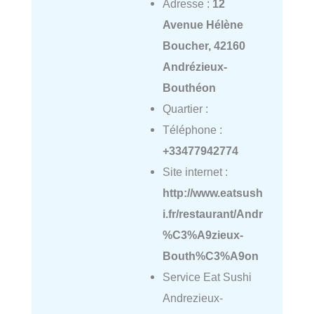
Adresse :
12
Avenue Hélène
Boucher, 42160
Andrézieux-
Bouthéon
Quartier :
Téléphone :
+33477942774
Site internet :
http://www.eatsush
i.fr/restaurant/Andr
%C3%A9zieux-
Bouth%C3%A9on
Service Eat Sushi
Andrezieux-