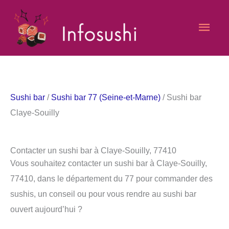
Aller
Men
au
contenu
princ
Sushi bar
/
Sushi bar 77 (Seine-et-Marne)
/ Sushi bar
Claye-Souilly
Contacter un sushi bar à Claye-Souilly, 77410
Vous souhaitez contacter un sushi bar à Claye-Souilly,
77410, dans le département du 77 pour commander des
sushis, un conseil ou pour vous rendre au sushi bar
ouvert aujourd’hui ?