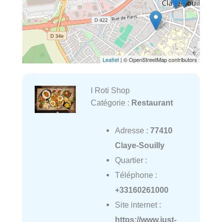
Leaflet
| © OpenStreetMap contributors
I Roti Shop
Catégorie :
Restaurant
Adresse :
77410
Claye-Souilly
Quartier :
Téléphone :
+33160261000
Site internet :
https://www.just-